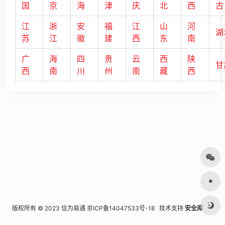
国
京
海
津
庆
北
西
古
江
浙
安
福
江
山
河
湖
苏
江
徽
建
西
东
南
广
海
四
贵
云
西
陕
甘
西
南
川
州
南
藏
西
版权所有 © 2023 信为易通
京ICP备14047533号-18
技术支持
安全库