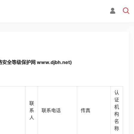
等级保护网 www.djbh.net)
认
证
联
机
系
联系电话
传真
构
人
名
称