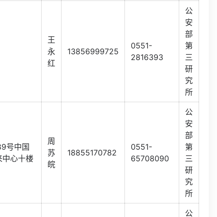
公
安
部
王
0551-
第
永
13856999725
2816393
三
红
研
究
所
公
安
部
周
89号中国
0551-
第
苏
18855170782
来中心十楼
65708090
三
皖
研
究
所
公