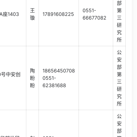
部
王
0551-
第
座1403
17891608225
璇
66677082
三
研
究
所
公
安
部
陶
18656450708
0号中安创
第
盼
0551-
三
盼
62381688
研
究
所
公
安
部