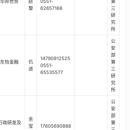
号华邦世贸
赵
0551-
第
黎
62657168
三
研
究
所
公
安
部
14790912525
号东怡金融
仉
第
0551-
进
三
65535577
研
究
所
公
安
部
余
行政研发及
第
宝
17605690888
三