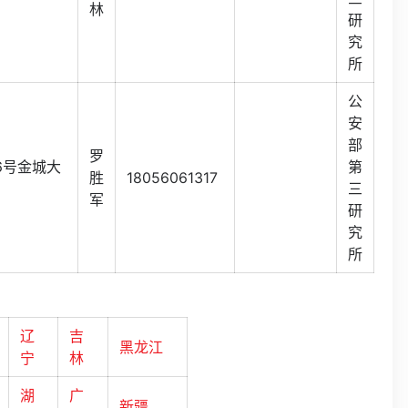
林
研
究
所
公
安
部
罗
6号金城大
第
胜
18056061317
三
军
研
究
所
辽
吉
黑龙江
宁
林
湖
广
新疆