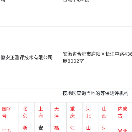
安徽省合肥市庐阳区长江中路43
安徽安正测评技术有限公司
厦8002室
按地区查询当地的等保测评机构
国字
北
上
天
重
河
山
内蒙
号
京
海
津
庆
北
西
古
浙
安
福
江
山
河
江苏
湖北