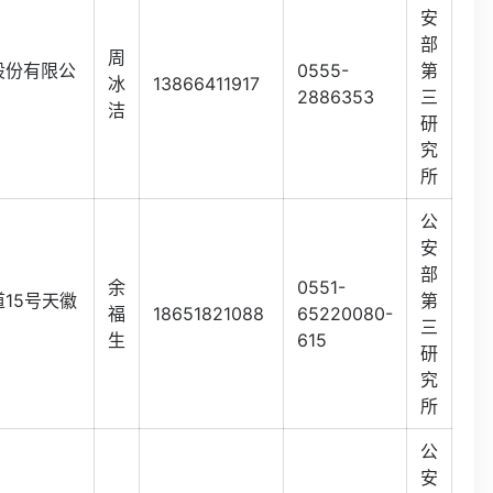
安
部
周
股份有限公
0555-
第
冰
13866411917
2886353
三
洁
研
究
所
公
安
部
余
0551-
15号天徽
第
福
18651821088
65220080-
三
生
615
研
究
所
公
安