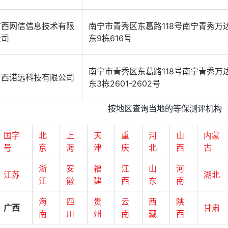
广西网信信息技术有限
南宁市青秀区东葛路118号南宁青秀万
公司
东9栋616号
南宁市青秀区东葛路118号南宁青秀万
广西诺远科技有限公司
东3栋2601-2602号
按地区查询当地的等保测评机构
国字
北
上
天
重
河
山
内蒙
号
京
海
津
庆
北
西
古
浙
安
福
江
山
河
江苏
湖北
江
徽
建
西
东
南
海
四
贵
云
西
陕
广西
甘肃
南
川
州
南
藏
西