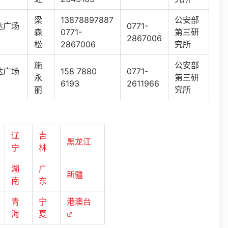
梁
13878897887
公安部
达广场
0771-
森
0771-
第三研
2867006
松
2867006
究所
施
公安部
达广场
158 7880
0771-
永
第三研
6193
2611966
丽
究所
辽
吉
黑龙江
宁
林
湖
广
新疆
南
东
青
宁
港澳台
海
夏