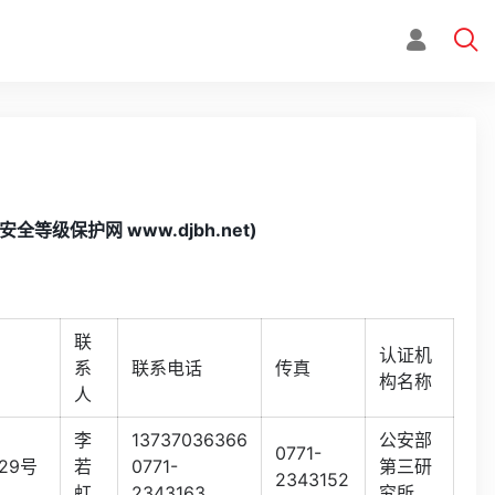
级保护网 www.djbh.net)
联
认证机
系
联系电话
传真
构名称
人
李
13737036366
公安部
0771-
29号
若
0771-
第三研
2343152
虹
2343163
究所