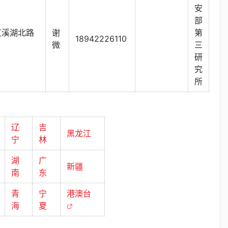
安
部
艾溪湖北路
谢
第
18942226110
微
三
研
究
所
辽
吉
黑龙江
宁
林
湖
广
新疆
南
东
青
宁
港澳台
海
夏