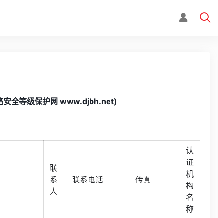
等级保护网 www.djbh.net)
认
证
联
机
系
联系电话
传真
构
人
名
称