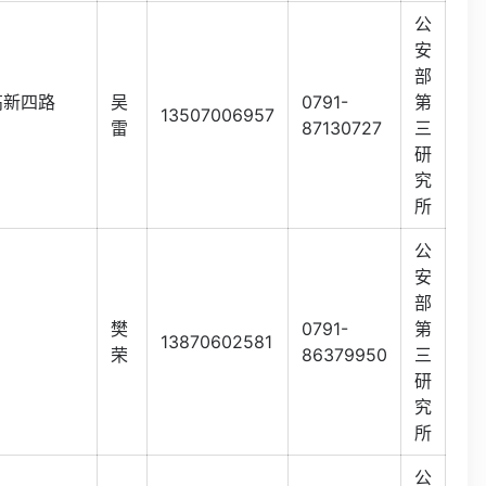
公
安
部
高新四路
吴
0791-
第
13507006957
雷
87130727
三
研
究
所
公
安
部
樊
0791-
第
13870602581
荣
86379950
三
研
究
所
公