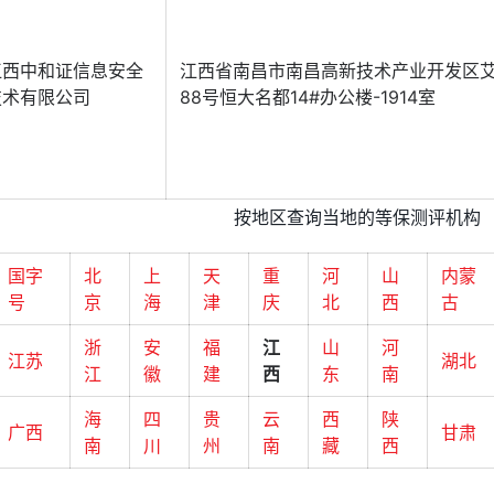
江西中和证信息安全
江西省南昌市南昌高新技术产业开发区
技术有限公司
88号恒大名都14#办公楼-1914室
按地区查询当地的等保测评机构
国字
北
上
天
重
河
山
内蒙
号
京
海
津
庆
北
西
古
浙
安
福
江
山
河
江苏
湖北
江
徽
建
西
东
南
海
四
贵
云
西
陕
广西
甘肃
南
川
州
南
藏
西