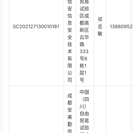
信
贸易
安
试验
信
区成
祁
息
都高
SC202127130010181
志
13880952
安
新区
敏
全
云华
技
路
术
333
有
号8
限
栋1
公
层1
司
号
中国
成
（四
都
川）
安
自由
美
贸易
勤
试验
信