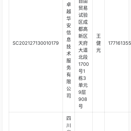
自由
卓
贸易
越
试验
华
区成
安
都高
信
新区
王
息
SC202127130010179
天府
健
17716135
技
大道
光
术
北段
服
1700
务
号1
有
栋3
限
单元
公
9层
司
908
号
四
川