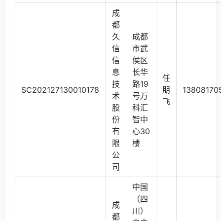
成
都
久
成都
信
市武
信
侯区
息
长华
任
技
路19
SC202127130010178
朋
13808170
术
号万
飞
股
科汇
份
智中
有
心30
限
楼
公
司
中国
（四
成
川）
都