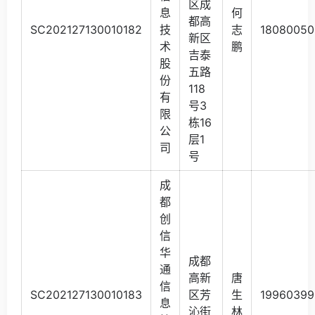
区成
息
何
都高
SC202127130010182
技
志
18080050
新区
术
鹏
吉泰
股
五路
份
118
有
号3
限
栋16
公
层1
司
号
成
都
创
信
华
成都
通
高新
唐
信
SC202127130010183
区芳
生
19960399
息
沁街
林