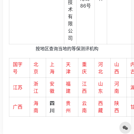
技
86号
术
有
限
公
司
按地区查询当地的等保测评机构
国字
北
上
天
重
河
山
号
京
海
津
庆
北
西
浙
安
福
江
山
河
江苏
江
徽
建
西
东
南
海
四
贵
云
西
陕
广西
南
川
州
南
藏
西