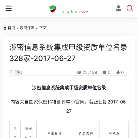
首页
•
涉密保密
•
正文
涉密信息系统集成甲级资质单位名录
328家-2017-06-27
阿Q
25,439
0
0
涉密信息系统集成甲级资质单位名录
内容来自国家保密科技测评中心官网，截止日期2017-06-
27
序
证 书
单 位 名 称
资 质 类 别
有 效 期
号
编 号