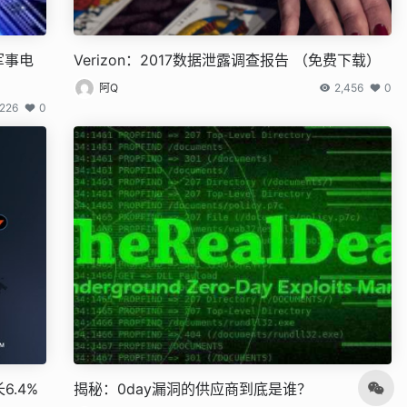
军事电
Verizon：2017数据泄露调查报告 （免费下载）
阿Q
2,456
0
,226
0
6.4%
揭秘：0day漏洞的供应商到底是谁？