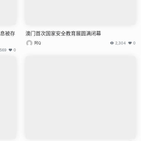
信息被存
澳门首次国家安全教育展圆满闭幕
阿Q
2,304
0
,569
0