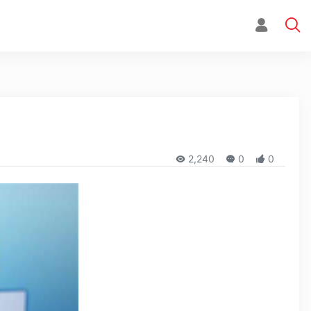
2,240
0
0