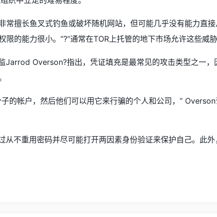
标组织中立足的难易程度。”
黑客非常擅长鱼叉式钓鱼或破坏随机网站，但可能几乎没有能力直
权限的能力很小。”?“通常在TOR上托管的地下市场允许这些威
监Jarrod Overson?指出，凭证填充是最常见的攻击类
。
子的帐户，然后他们可以用它来行骗的个人和公司，” Overs
以通过从不重用密码并尽可能打开两因素身份验证来保护自己。此外，