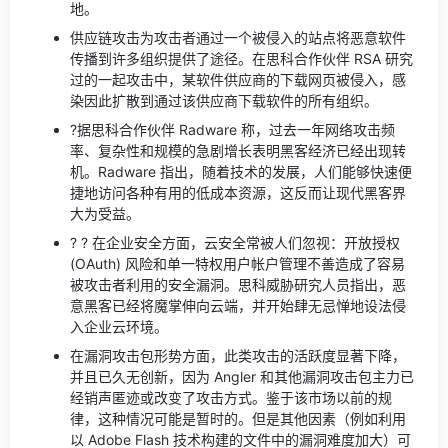
地。
供应链攻击为攻击者通过一个被侵入的站点将恶意软件
传播到许多组织提供了途径。在思科合作伙伴 RSA 研究
过的一起攻击中，某软件供应商的下载网页被侵入，感
染因此扩散到通过该供应商下载软件的所有组织。
?据思科合作伙伴 Radware 称，过去一年网络攻击频
率、复杂性和规模的急剧增长表明黑客经济已经出现转
机。Radware 指出，随着技术的发展，人们能够快速便
捷地访问各种有用的低成本资源，这反而让现代黑客界
大为受益。
? ? 在企业安全方面，云安全常被人们忽视：开放授权
(OAuth) 风险和单一特权用户帐户管理不善造成了容易
被攻击者利用的安全漏洞。思科威胁研究人员指出，恶
意黑客已经将魔掌伸向云端，并开始肆无忌惮地设法侵
入企业云环境。
在漏洞攻击包形势方面，此类攻击的活跃度显著下降，
并且已久无创新，因为 Angler 和其他漏洞攻击包主力已
经销声匿迹或改变了攻击方式。鉴于该市场以前的规
律，这种情况可能是暂时的。但是其他因素（例如利用
以 Adobe Flash 技术构建的文件中的漏洞难度加大）可