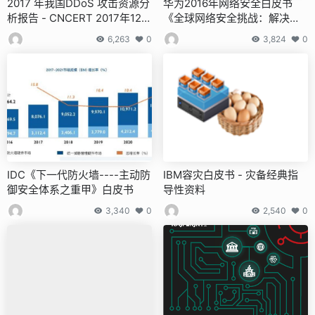
2017 年我国DDoS 攻击资源分
华为2016年网络安全白皮书
析报告 - CNCERT 2017年12月
《全球网络安全挑战：解决供
发布
应链风险，正当其时》
6,263
0
3,824
0
IDC《下一代防火墙----主动防
IBM容灾白皮书 - 灾备经典指
御安全体系之重甲》白皮书
导性资料
3,340
0
2,540
0