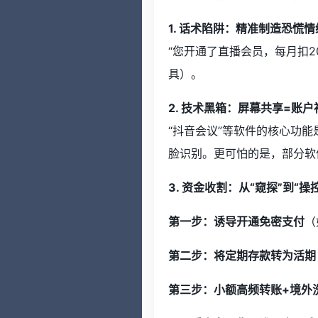
1. 话术陷阱：精准制造恐慌情
“您开通了直播会员，每月扣2
具）。
2. 技术黑箱：屏幕共享=账户
“抖音会议”等软件的核心功
脸识别。更可怕的是，部分软
3. 资金收割：从“窥探”到“操
第一步：诱导开通免密支付
（
第二步：将定期存款转为活期
第三步：小额高频转账+境外