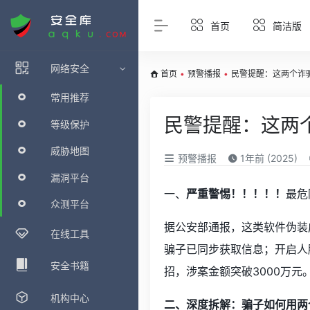
首页
简洁版
网络安全
首页
•
预警播报
•
民警提醒：这两个诈
常用推荐
民警提醒：这两
等级保护
威胁地图
预警播报
1年前 (2025)
漏洞平台
一、
严重警惕！！！！！
最危
众测平台
据公安部通报，这类软件伪装
在线工具
骗子已同步获取信息；开启人
安全书籍
招，涉案金额突破3000万元
机构中心
二、深度拆解：骗子如何用两