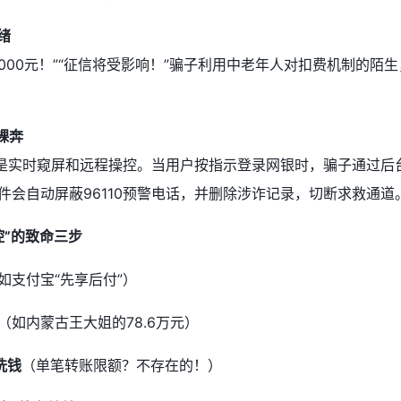
绪
000元！”“征信将受影响！”骗子利用中老年人对扣费机制的陌
裸奔
能是实时窥屏和远程操控。当用户按指示登录网银时，骗子通过
件会自动屏蔽96110预警电话，并删除涉诈记录，切断求救通道
控”的致命三步
如支付宝“先享后付”）
（如内蒙古王大姐的78.6万元）
洗钱
（单笔转账限额？不存在的！）