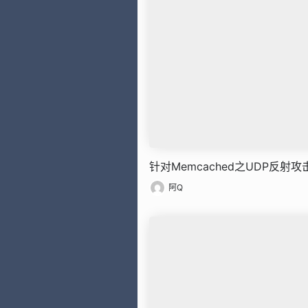
针对Memcached之UDP反射
阿Q