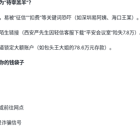
为“待宰羔羊”？
，易被“征信”“扣费”等关键词恐吓（如深圳易阿姨、海口王某）
陌生链接（西安严先生因轻信客服下载“平安会议室”险失7.8万）
道锁定大额账户（如包头王大姐的78.6万元存款）。
你的钱袋子
p或前往网点
是诈骗信号