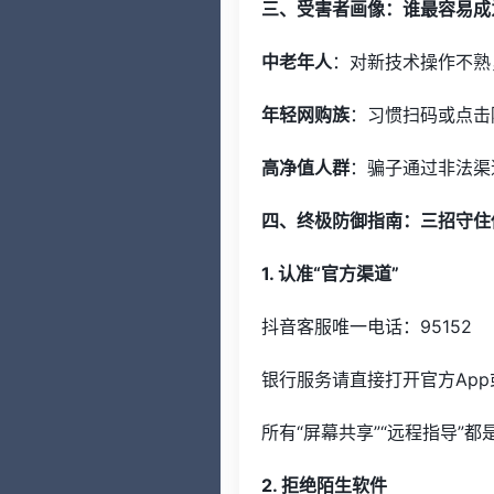
三、受害者画像：谁最容易成
中老年人
：对新技术操作不熟
年轻网购族
：习惯扫码或点击
高净值人群
：骗子通过非法渠
四、终极防御指南：三招守住
1. 认准“官方渠道”
抖音客服唯一电话：95152
银行服务请直接打开官方Ap
所有“屏幕共享”“远程指导”都
2. 拒绝陌生软件