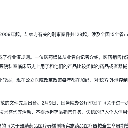
009年起，与统方有关的刑事案件共128起，涉及全国15个省市自
度成了行业潜规则。一位医药媒体从业者向记者介绍，医药销售
医院科室临床历史上用了和他们的产品比较类似的药品或者器械
管比较弱，现在公立医院改革政策每年都在加码，对‘统方’外泄控制
业规范的文件先后出台。2月9日，国务院办公厅印发了《关于进
技术咨询等活动，不得承担药品销售任务，失信的记入个人信用
发布的《关于鼓励药品医疗器械创新实施药品医疗器械全生命周期管