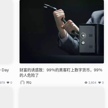
 Day
财富的诱惑致：99％的黑客盯上数字货币，99％
的人危险了
979
0
阿Q
2,604
0