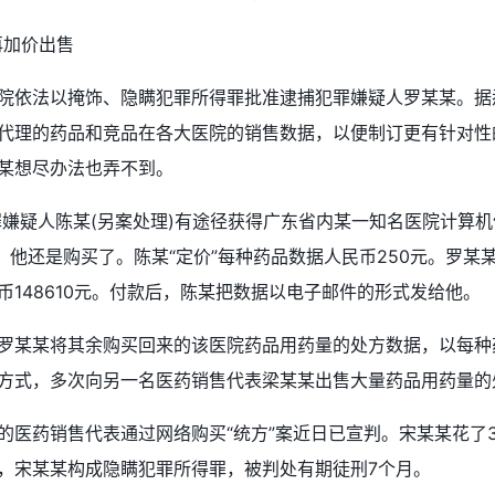
再加价出售
院依法以掩饰、隐瞒犯罪所得罪批准逮捕犯罪嫌疑人罗某某。据
代理的药品和竞品在各大医院的销售数据，以便制订更有针对性
某想尽办法也弄不到。
犯罪嫌疑人陈某(另案处理)有途径获得广东省内某一知名医院计算
”，他还是购买了。陈某“定价”每种药品数据人民币250元。罗
148610元。付款后，陈某把数据以电子邮件的形式发给他。
罗某某将其余购买回来的该医院药品用药量的处方数据，以每种
方式，多次向另一名医药销售代表梁某某出售大量药品用药量的处
的医药销售代表通过网络购买“统方”案近日已宣判。宋某某花了3
，宋某某构成隐瞒犯罪所得罪，被判处有期徒刑7个月。