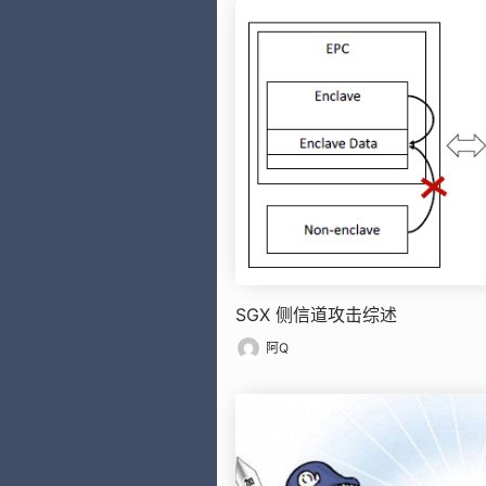
SGX 侧信道攻击综述
阿Q