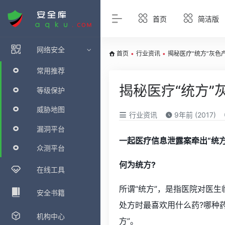
首页
简洁版
网络安全
首页
•
行业资讯
•
揭秘医疗“统方”灰色
常用推荐
揭秘医疗“统方”
等级保护
威胁地图
行业资讯
9年前 (2017)
漏洞平台
一起医疗信息泄露案牵出“统
众测平台
何为统方?
在线工具
所谓“统方”，是指医院对医
安全书籍
处方时最喜欢用什么药?哪种
机构中心
方”。