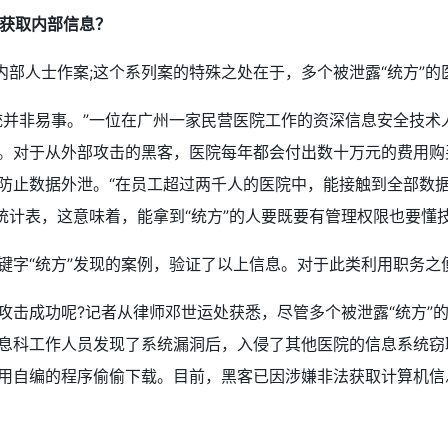
何获取内部信息？
内部人士作案;这个系列案的特殊之处在于，多个被泄露“统方”的
统并非易事。”一位在广州一家民营医院工作的资深信息安全技
。对于从外部攻击的黑客，医院每年都会付出数十万元的费用购买
防止数据外泄。“在员工超过两千人的医院中，能接触到全部数据
的统计表，这意味着，能拿到“统方”的人要既要有管理权限也要懂
键字“统方”发现的案例，验证了以上信息。对于此类利用职务
攻击成功呢?记者从律师邓世运处获悉，尽管多个被泄露“统方”
息科工作人员发现了系统漏洞后，入侵了其他医院的信息系统窃
用自编的程序偷偷下载。目前，黑客已因涉嫌非法获取计算机信