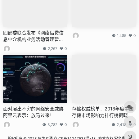
四部委联合发布《网络借贷信
1,485
0
息中介机构业务活动管理暂行
办法》
2,267
0
面对层出不穷的网络安全威胁
存储权威榜单：2018年度中国
阿里云表示：放马过来！
存储市场影响力排行榜揭晓
3,782
0
2,418
0
版权所有 © 2023 信为易通
京ICP备14047533号-18
技术支持
安全库