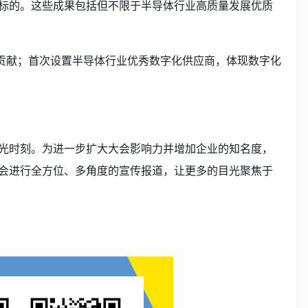
标的。这些成果包括但不限于半导体行业高质量发展优质
业贡献；首次设置半导体行业优秀数字化供应商，体现数字化
光时刻。为进一步扩大大会影响力并增加企业的知名度，
会进行全方位、多角度的宣传报道，让更多的目光聚焦于