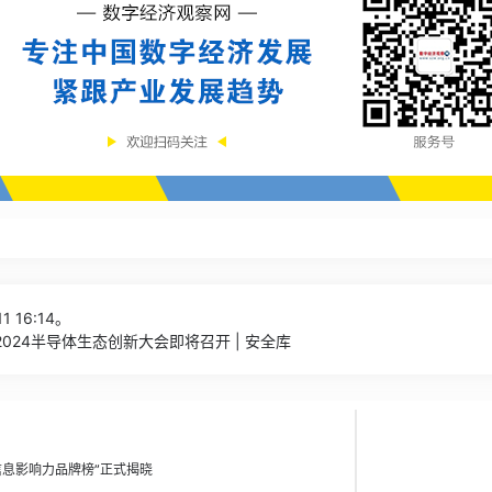
1 16:14。
 2024半导体生态创新大会即将召开 | 安全库
子信息影响力品牌榜”正式揭晓