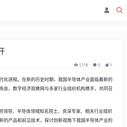
开
1,118
0
1
代化进程。在新的历史时期，我国半导体产业面临着新的
商会、数字经济观察网与多家行业组织机构携手，共同召
聚政府领导、半导体领域知名院士、资深专家、相关行业组织
新的产品和前沿技术，探讨创新视角下我国半导体产业的