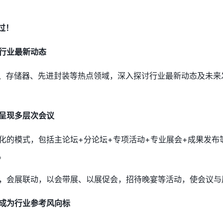
过！
行业最新动态
片、存储器、先进封装等热点领域，深入探讨行业最新动态及未
呈现多层次会议
化的模式，包括主论坛+分论坛+专项活动+专业展会+成果发
。
，会展联动，以会带展、以展促会，招待晚宴等活动，使会议与
成为行业参考风向标