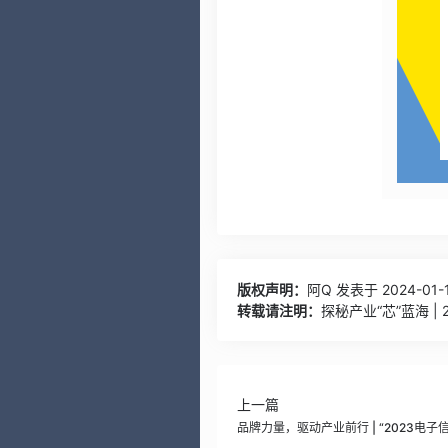
版权声明：
阿Q
发表于 2024-01-1
转载请注明：
探秘产业“芯”蓝海 |
上一篇
品牌力量，驱动产业前行 | “2023电