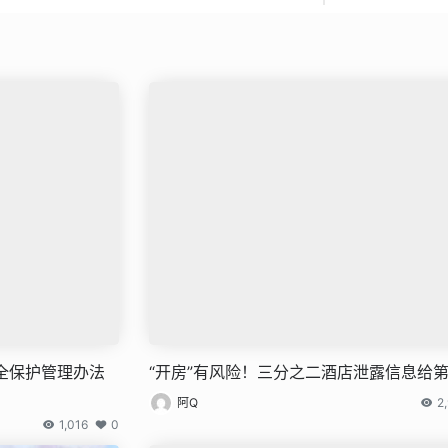
全保护管理办法
“开房”有风险！三分之二酒店泄露信息给
阿Q
2
1,016
0