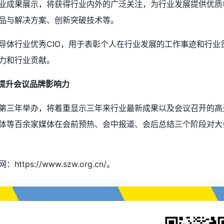
业成果展示，将获得行业内外的广泛关注，为行业发展提供优质
品与解决方案、创新突破技术等。
导体行业优秀CIO，用于表彰个人在行业发展的工作事迹和行
力和行业贡献。
，提升会议品牌影响力
第三年举办，将着重显示三年来行业最新成果以及会议召开的高
体等百余家媒体在会前预热、会中报道、会后总结三个阶段对大
ps://www.szw.org.cn/。