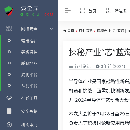
首页
简洁版
网络安全
首页
•
行业资讯
•
探秘产业“芯”蓝海 |
常用推荐
探秘产业“芯”蓝海
等级保护
威胁地图
行业资讯
3年前 (2024)
漏洞平台
半导体产业是国家战略性新兴
众测平台
机遇和挑战，亟需加快创新发
在线工具
开“2024半导体生态创新大会
安全书籍
本次大会将于3月28日至29
负责人等积极讨论新应用市场
机构中心