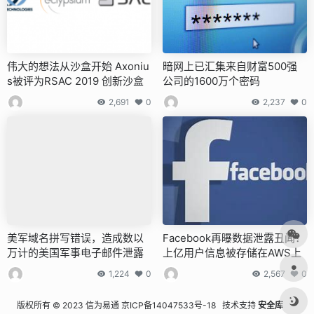
伟大的想法从沙盒开始 Axoniu
暗网上已汇集来自财富500强
s被评为RSAC 2019 创新沙盒
公司的1600万个密码
2,691
0
2,237
0
美军域名拼写错误，造成数以
Facebook再曝数据泄露丑闻：
万计的美国军事电子邮件泄露
上亿用户信息被存储在AWS上
1,224
0
2,567
0
版权所有 © 2023 信为易通
京ICP备14047533号-18
技术支持
安全库