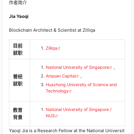
作者简介
Jia Yaoqi
Blockchain Architect & Scientist at Zilliqa
目前
Zilliqa
就职
National University of Singapore
,
Anquan Capital
,
曾经
就职
Huazhong University of Science and
Technology
National University of Singapore /
教育
NUS
背景
Yaoqi Jia is a Research Fellow at the National Universit