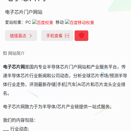
电子芯片门户网站
爱站权重：
PC
移动
链接直达
手机查看
网站简介
电子芯片网
是国内专业半导体芯片门户网站和产业服务平台，传
递半导体芯片行业新闻和公司动态，分析全球芯片市场/预测半导
体行业走势，评测最新存储|手机|汽车|AI芯片和芯片龙头企业排
名。
电子芯片网致力于为半导体/芯片产业链提供一站式服务。
我们的内容包括：
___ 行业动态;