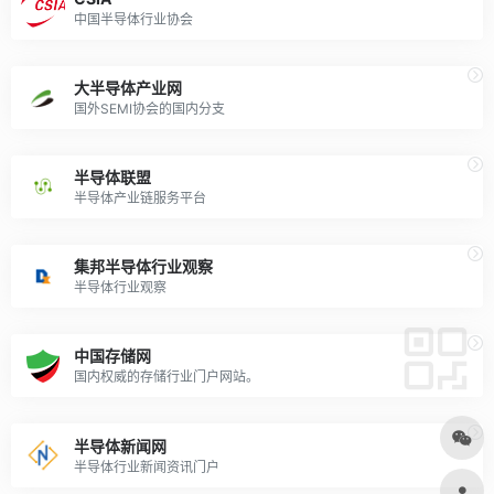
中国半导体行业协会
大半导体产业网
国外SEMI协会的国内分支
半导体联盟
半导体产业链服务平台
集邦半导体行业观察
半导体行业观察
中国存储网
国内权威的存储行业门户网站。
半导体新闻网
半导体行业新闻资讯门户