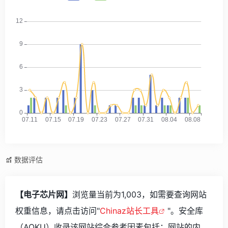
数据评估
【电子芯片网】
浏览量当前为1,003，如需要查询网站
权重信息，请点击访问"
Chinaz站长工具
"。安全库
（AQKU）收录该网站综合参考因素包括：网站的内