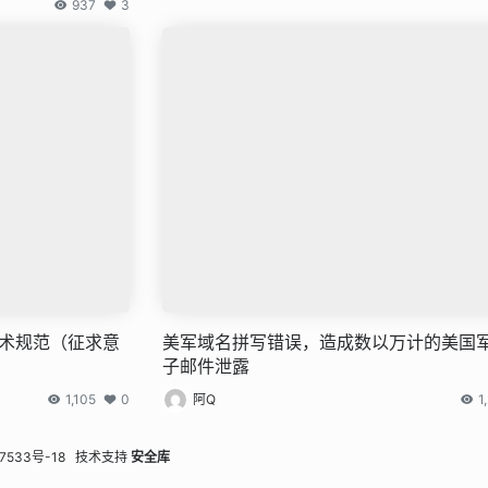
937
3
技术规范（征求意
美军域名拼写错误，造成数以万计的美国
子邮件泄露
1,105
0
阿Q
1
7533号-18
技术支持
安全库