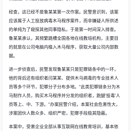
经查，这已经不是鲁某某第一次作案。民警意识到，该案
应该属于人工投放病毒木马程序案件，而非嫌疑人所供述
的单纯为了窥探其他同事隐私，于是第一时间深入排查。
鲁某某承认，其频繁跳槽全国各地在线教培机构，主要目
的就是在公司电脑内植入木马程序，获取大量公司内部数
据。
进一步侦查后，民警发现鲁某某只是犯罪链条中的一环，
他的背后还有组织者闫某某、提供木马病毒的专业技术人
员等多个环节，犯罪分子分布多地。“此类犯罪链条分为木
马制作人员，购买木马程序并分发的组织者，跑腿‘投毒’人
员等上、中、下游。”办案民警介绍，本案社会危害性大，
涉案团伙人数众多、组织严密，犯罪手段极其隐蔽。
本案中，受害企业全部从事互联网在线教育培训，基本依