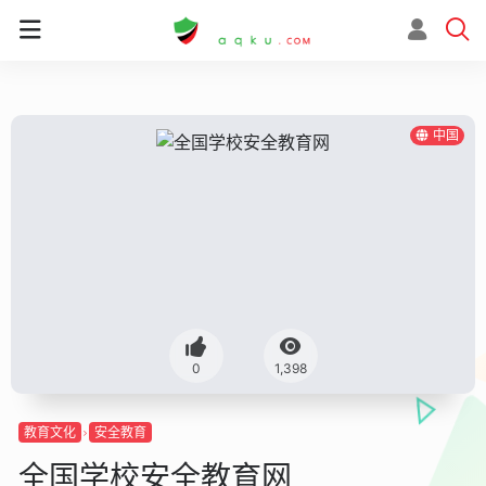
中国
0
1,398
教育文化
安全教育
全国学校安全教育网