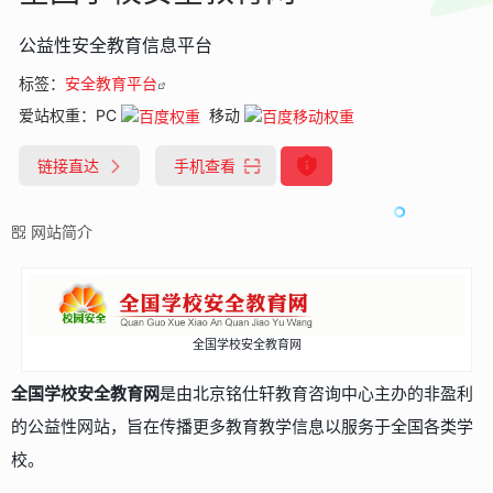
公益性安全教育信息平台
标签：
安全教育平台
爱站权重：
PC
移动
链接直达
手机查看
网站简介
全国学校安全教育网
全国学校安全教育网
是由
北京铭仕轩教育咨询中心主办的
非盈利
的公益性网站，旨在传播更多教育教学信息以服务于全国各类学
校。