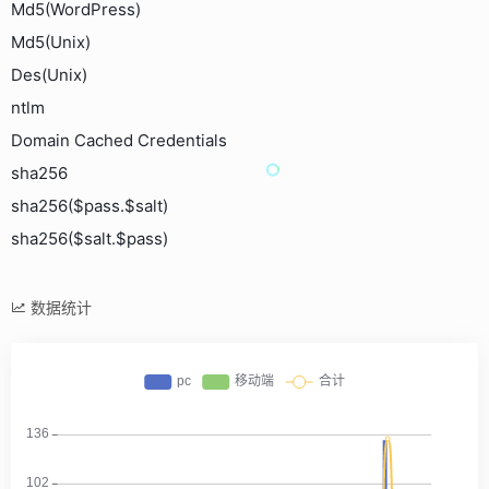
Md5(WordPress)
Md5(Unix)
Des(Unix)
ntlm
Domain Cached Credentials
sha256
sha256($pass.$salt)
sha256($salt.$pass)
数据统计