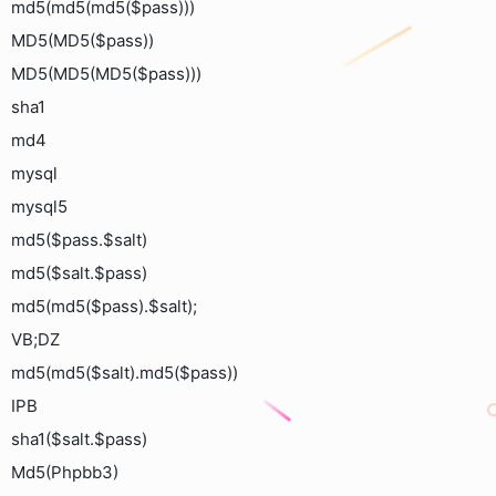
md5(md5(md5($pass)))
MD5(MD5($pass))
MD5(MD5(MD5($pass)))
sha1
md4
mysql
mysql5
md5($pass.$salt)
md5($salt.$pass)
md5(md5($pass).$salt);
VB;DZ
md5(md5($salt).md5($pass))
IPB
sha1($salt.$pass)
Md5(Phpbb3)