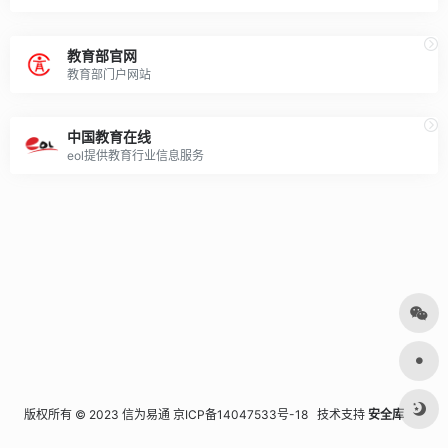
教育部官网
教育部门户网站
中国教育在线
eol提供教育行业信息服务
版权所有 © 2023 信为易通
京ICP备14047533号-18
技术支持
安全库