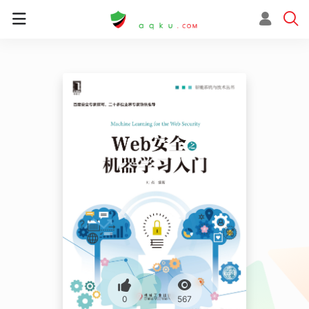
0
567